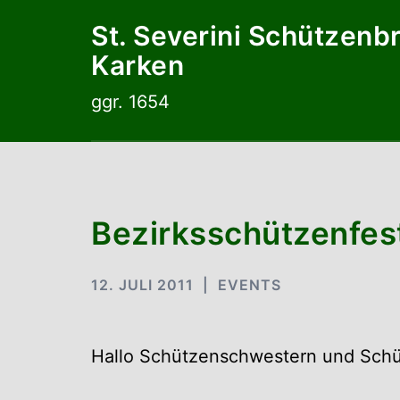
Zum
St. Severini Schützenb
Inhalt
Karken
springen
ggr. 1654
Bezirksschützenfes
12. JULI 2011
EVENTS
Hallo Schützenschwestern und Schü