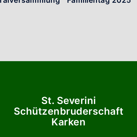
ralversammlung
Familientag 2025
6
St. Severini
Schützenbruderschaft
Karken