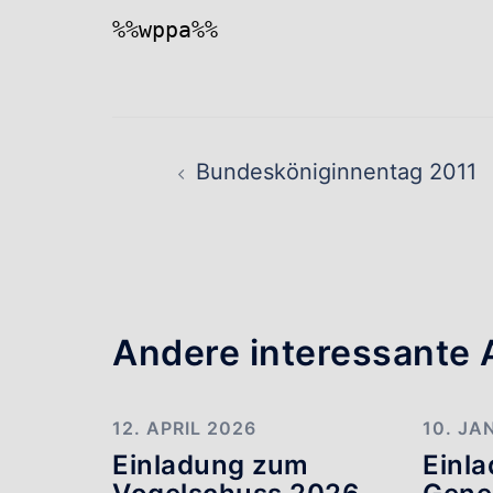
%%wppa%%
Beitragsnavig
Bundesköniginnentag 2011
Andere interessante A
12. APRIL 2026
10. JA
Einladung zum
Einl