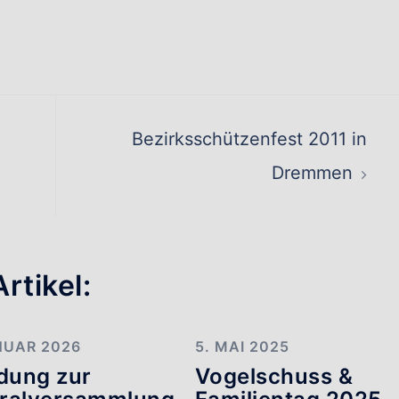
ation
Bezirksschützenfest 2011 in
Dremmen
rtikel:
NUAR 2026
5. MAI 2025
adung zur
Vogelschuss &