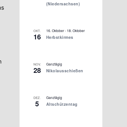
(Niedersachsen)
ns
16. Oktober
-
18. Oktober
OKT.
16
Herbstkirmes
n
Ganztägig
NOV.
28
Nikolausschießen
n
Ganztägig
DEZ.
5
Altschützentag