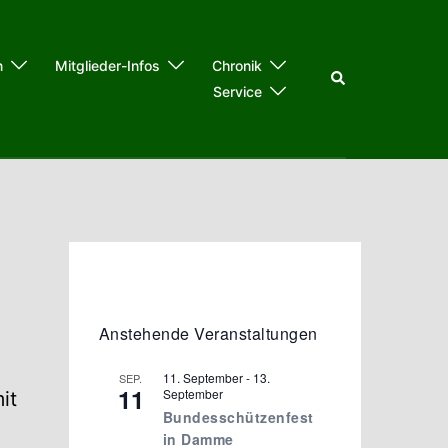
n
Mitglieder-Infos
Chronik
Suche
Service
Anstehende Veranstaltungen
11. September
-
13.
SEP.
11
September
it
Bundesschützenfest
in Damme