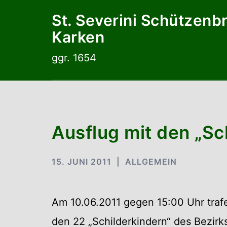
Zum
St. Severini Schützenb
Inhalt
Karken
springen
ggr. 1654
Ausflug mit den „Sc
15. JUNI 2011
ALLGEMEIN
Am 10.06.2011 gegen 15:00 Uhr trafen
den 22 „Schilderkindern“ des Bezir