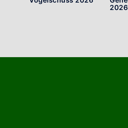
Vogelschuss 2026
Gene
202