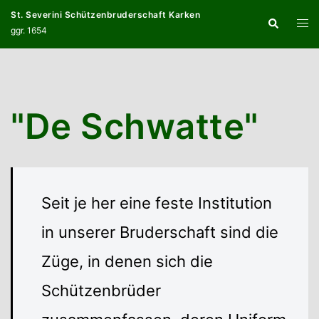
Zum
St. Severini Schützenbruderschaft Karken
Suche
Inhalt
Menü
ggr. 1654
springen
umsc
"De Schwatte"
Seit je her eine feste Institution
in unserer Bruderschaft sind die
Züge, in denen sich die
Schützenbrüder