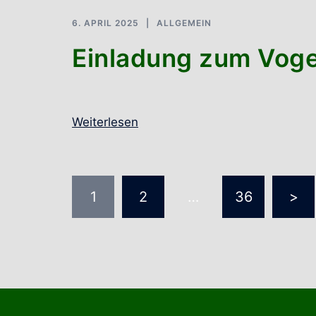
6. APRIL 2025
ALLGEMEIN
Einladung zum Vog
Weiterlesen
Seitennummer
1
2
…
36
>
der
Beiträge