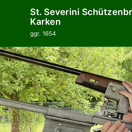
Zum
St. Severini Schützenb
Inhalt
Karken
springen
ggr. 1654