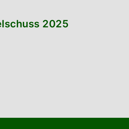
elschuss 2025
ierung