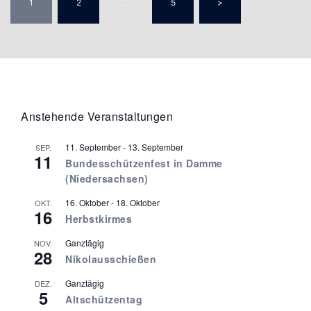
1
2
…
5
>
der
Beiträge
Anstehende Veranstaltungen
11. September
-
13. September
SEP.
11
Bundesschützenfest in Damme
(Niedersachsen)
16. Oktober
-
18. Oktober
OKT.
16
Herbstkirmes
Ganztägig
NOV.
28
Nikolausschießen
Ganztägig
DEZ.
5
Altschützentag