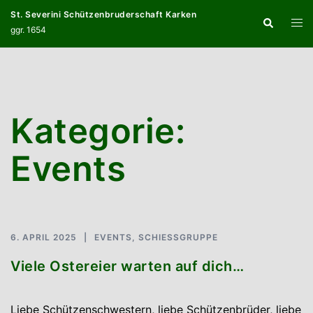
Zum
St. Severini Schützenbruderschaft Karken
Suche
Inhalt
Menü
ggr. 1654
springen
umsc
Kategorie:
Events
6. APRIL 2025
EVENTS
,
SCHIESSGRUPPE
Viele Ostereier warten auf dich…
Liebe Schützenschwestern, liebe Schützenbrüder, liebe