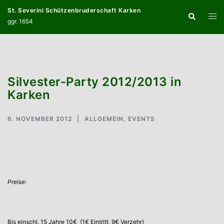
Zum
St. Severini Schützenbruderschaft Karken
Suche
Inhalt
Menü
ggr. 1654
springen
umsc
Silvester-Party 2012/2013 in
Karken
6. NOVEMBER 2012
ALLGEMEIN
,
EVENTS
Preise:
Bis einschl. 15 Jahre 10€ (1€ Eintritt, 9€ Verzehr)