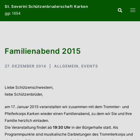
Zum
St. Severini Schützenbruderschaft Karken
Suche
Inhalt
Menü
ggr. 1654
springen
umsc
Familienabend 2015
27. DEZEMBER 2014
ALLGEMEIN
,
EVENTS
Liebe Schützenschwestern,
liebe Schützenbrüder,
am 17. Januar 2015 veranstalten wir zusammen mit dem Trommler- und
Pfeiferkorps Karken wieder einen Familienabend, zu dem wir Sie und Ihre
Familie herzlich einladen.
Die Veranstaltung findet ab
19:30 Uhr
in der Bürgerhalle statt. Als
Programmpunkte sind musikalische Darbietungen des Trommlerkorps und