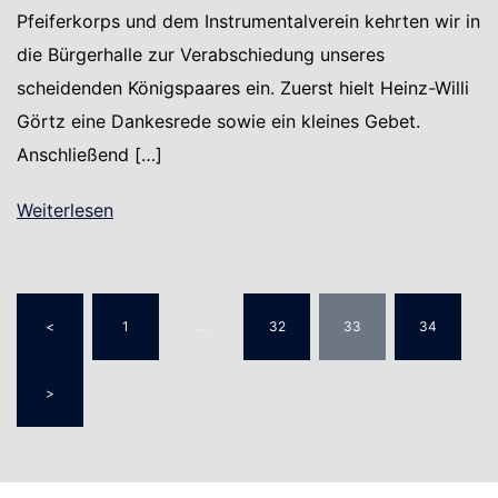
Pfeiferkorps und dem Instrumentalverein kehrten wir in
die Bürgerhalle zur Verabschiedung unseres
scheidenden Königspaares ein. Zuerst hielt Heinz-Willi
Görtz eine Dankesrede sowie ein kleines Gebet.
Anschließend […]
Weiterlesen
Seitennummerierung
<
1
…
32
33
34
der
Beiträge
>