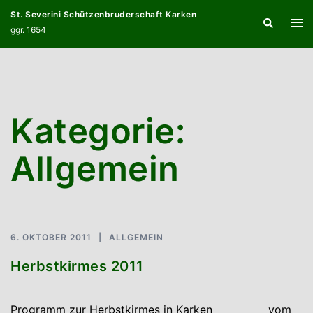
Zum
St. Severini Schützenbruderschaft Karken
Suche
Inhalt
Menü
ggr. 1654
springen
umsc
Kategorie:
Allgemein
6. OKTOBER 2011
ALLGEMEIN
Herbstkirmes 2011
Programm zur Herbstkirmes in Karken vom