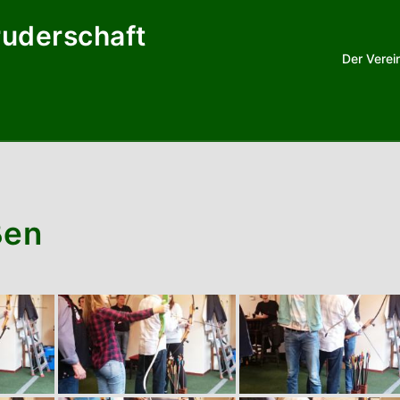
ruderschaft
Der Verei
ßen