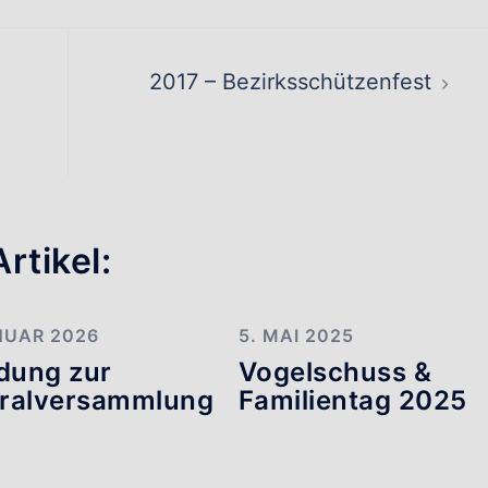
ation
2017 – Bezirksschützenfest
rtikel:
NUAR 2026
5. MAI 2025
adung zur
Vogelschuss &
ralversammlung
Familientag 2025
6