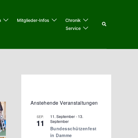
n
Mitglieder-Infos
Chronik
Suche
Service
Anstehende Veranstaltungen
11. September
-
13.
SEP.
11
September
Bundesschützenfest
in Damme