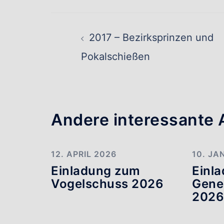
Beitragsnavig
2017 – Bezirksprinzen und
Pokalschießen
Andere interessante A
12. APRIL 2026
10. JA
Einladung zum
Einl
Vogelschuss 2026
Gene
202