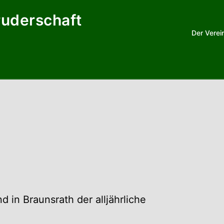
ruderschaft
Der Verei
d in Braunsrath der alljährliche