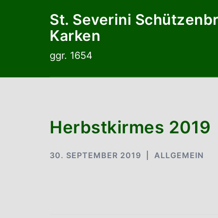
Zum
St. Severini Schützenb
Inhalt
Karken
springen
ggr. 1654
Herbstkirmes 2019
30. SEPTEMBER 2019
ALLGEMEIN