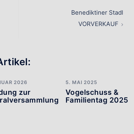
ation
Benediktiner Stadl
VORVERKAUF
rtikel:
NUAR 2026
5. MAI 2025
adung zur
Vogelschuss &
ralversammlung
Familientag 2025
6