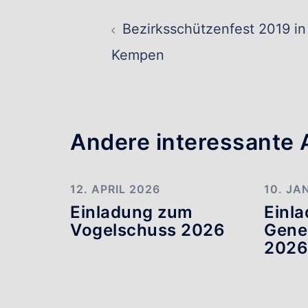
Beitragsnavig
Bezirksschützenfest 2019 in
Kempen
Andere interessante A
12. APRIL 2026
10. JA
Einladung zum
Einl
Vogelschuss 2026
Gene
202