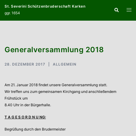
Zum
St. Severini Schützenbruderschaft Karken
Suche
Inhalt
Menü
ggr. 1654
springen
umsc
Generalversammlung 2018
28. DEZEMBER 2017
ALLGEMEIN
Am 21. Januar 2018 findet unsere Generalversammlung statt.
Wir treffen uns zum gemeinsamen Kirchgang und anschließendem
Frühstück um
8.40 Uhr in der Bürgerhalle.
T A G E S O R D N U NG:
Begrüßung durch den Brudermeister