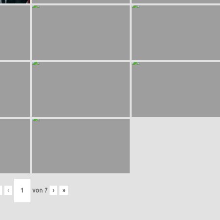
‹
von
7
›
»