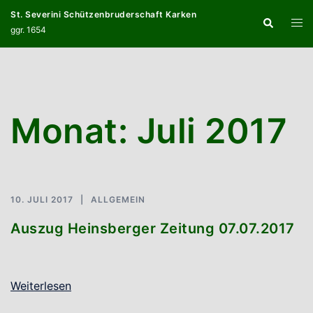
Zum
St. Severini Schützenbruderschaft Karken
Suche
Inhalt
Menü
ggr. 1654
springen
umsc
Monat:
Juli 2017
10. JULI 2017
ALLGEMEIN
Auszug Heinsberger Zeitung 07.07.2017
Weiterlesen